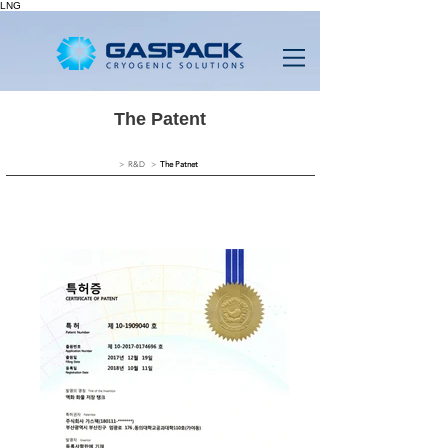
LNG
The Patent
> R&D >
The Patnet